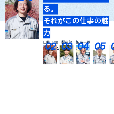
る。
えていく。
ものをつくってい
得られる、
を目指し、
ない。
戦する
仕事を楽しくする
たい」と
それがこの仕事の魅
成長を実感できる仕
る。
成長の手応え
コミュニケーション
だからこそ、面白い
ものづくりの奥深さ
佐世保工場 製造部 製造二課
思える先輩をお手本
2025年キャリア採用
力
事
その実感が、大きな
九州工場 製造部 製造課
で支え合う
のだと思う
武生工場 製造部 製造課
に
2025年入社
2023年入社
山形工場 製造部 製造一課
山形工場 品質保証課
やりがいに
福井工場 製造部 製造三課
福井工場 製造部 製造二課
佐世保工場 品質保証部
08
09
01
02
03
04
05
2025年入社
2025年入社
2019年入社
2009年入社
2019年入社
郡山工場 製造部 設備技術課
2024年キャリア採用