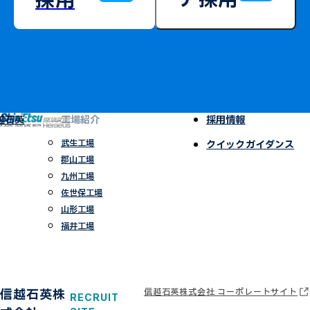
ア採用
採用
越石英
工場紹介
採用情報
武生工場
クイックガイダンス
郡山工場
九州工場
佐世保工場
山形工場
福井工場
信越石英株
信越石英株式会社 コーポレートサイト
RECRUIT