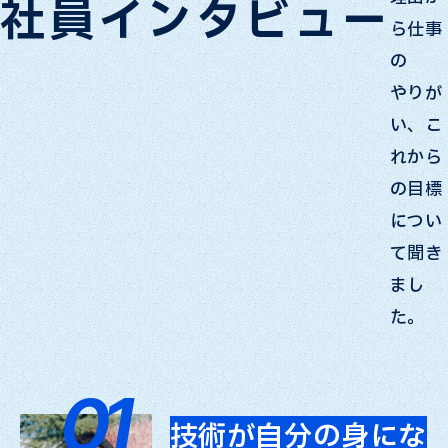
社員インタビュー
ら仕事
の
やりが
い、こ
れから
の目標
につい
て聞き
まし
た。
04
03
06
09
08
02
05
07
01
技術が自分の身にな
日々できることが増
社会に必要とされる
自分で作るからこそ
より良い現場づくり
仕事は簡単にはでき
職人技に魅せられ挑
成長している実感が
「いつかはああなり